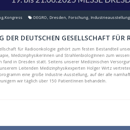
,
,
,
,
ng
Kongress
DEGRO
Dresden
Forschung
Industrieausstellung
UNG DER DEUTSCHEN GESELLSCHAFT FÜR
llschaft für Radioonkologie gehört zum festen Bestandteil unse
erapie, MedizinphysikerInnen und StrahlenbiologInnen zum wissen
fand in Dresden statt. Seitens unserer Medizinischen Versorgun
 unserem Leitenden Medizinphysikexperten Holger Wirtz vertrete
ogramm eine große Industrie-Ausstellung, auf der alle namhaft
unigern wir täglich über 150 PatientInnen behandeln.