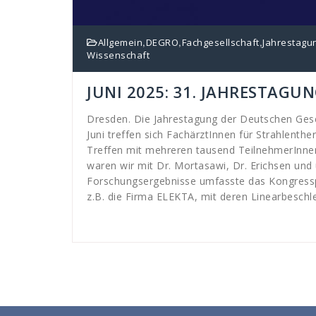
,
,
,
Allgemein
DEGRO
Fachgesellschaft
Jahrestagu
Wissenschaft
JUNI 2025: 31. JAHRESTAG
Dresden. Die Jahrestagung der Deutschen Gese
Juni treffen sich FachärztInnen für Strahlenth
Treffen mit mehreren tausend TeilnehmerInnen 
waren wir mit Dr. Mortasawi, Dr. Erichsen und
Forschungsergebnisse umfasste das Kongresspr
z.B. die Firma ELEKTA, mit deren Linearbeschle