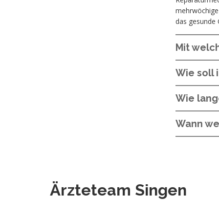
mehrwöchige B
das gesunde 
Mit welc
Wie soll
Wie lang
Wann wei
Ärzteteam Singen