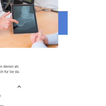
n dienen als
h für Sie da.
n
ine