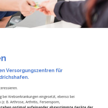
en
en Versorgungszentren für
edrichshafen.
teressieren.
 bei Krebserkrankungen eingesetzt, ebenso bei
z. B. Arthrose, Arthritis, Fersensporn,
 stehen optimal aufeinander abgestimmte Geräte der