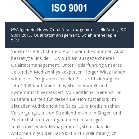
,
,
,
Allgemein
News
Qualitätsmanagement
Audit
ISO
,
,
,
9001:2015
Qualitätsmanagement
Strahlentherapie
TÜV
Singen/Friedrichshafen. Auch beim diesjährigen Audit
bestätigte uns der TÜV Süd ein ausgezeichnetes
Qualitätsmanagement. Unter Federführung unseres
Leitenden Medizinphysikexperten Holger Wirtz haben
wir dieses Programm seit der Erstzertifizierung im
Jahr 2008 kontinuierlich weiterentwickelt und
systematisch verbessert. Von ärztlicher Seite ist Dr.
Susanne Bartelt für diesen Bereich zuständig. Im
aktuellen Auditbericht heißt es: „Die Medizinischen
Versorgungszentren Strahlentherapie in Singen und
Friedrichshafen verfügen über ein sehr gut
funktionierendes Managementsystem, das die
Anforderungen der ISO 9001:2015 vollumfänglich