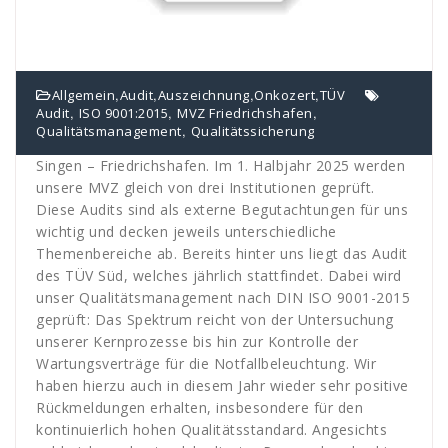
,
,
,
,
Allgemein
Audit
Auszeichnung
Onkozert
TÜV
,
,
,
Audit
ISO 9001:2015
MVZ Friedrichshafen
,
Qualitätsmanagement
Qualitätssicherung
Singen – Friedrichshafen. Im 1. Halbjahr 2025 werden
unsere MVZ gleich von drei Institutionen geprüft.
Diese Audits sind als externe Begutachtungen für uns
wichtig und decken jeweils unterschiedliche
Themenbereiche ab. Bereits hinter uns liegt das Audit
des TÜV Süd, welches jährlich stattfindet. Dabei wird
unser Qualitätsmanagement nach DIN ISO 9001-2015
geprüft: Das Spektrum reicht von der Untersuchung
unserer Kernprozesse bis hin zur Kontrolle der
Wartungsverträge für die Notfallbeleuchtung. Wir
haben hierzu auch in diesem Jahr wieder sehr positive
Rückmeldungen erhalten, insbesondere für den
kontinuierlich hohen Qualitätsstandard. Angesichts