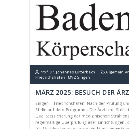
,
Prof. Dr. Johannes Lutterbach
Allgemein
Är
,
Friedrichshafen
MVZ Singen
MÄRZ 2025: BESUCH DER ÄR
Singen – Friedrichshafen. Nach der Prüfung u
Stelle auf dem Programm. Die Ärztliche Stelle
Qualitätssicherung der medizinischen Strahle
regelmäßige Überprüfung aller Einrichtungen, 
für Strahlentherapie sowie ein Medizinphysike