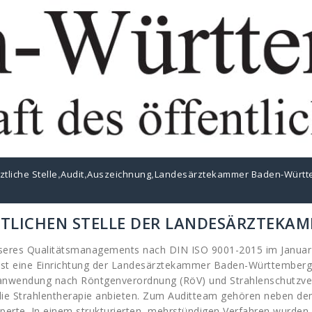
,
,
,
ztliche Stelle
Audit
Auszeichnung
Landesärztekammer Baden-Württ
ZTLICHEN STELLE DER LANDESÄRZTEKA
nseres Qualitätsmanagements nach DIN ISO 9001-2015 im Januar 
 ist eine Einrichtung der Landesärztekammer Baden-Württemberg.
nanwendung nach Röntgenverordnung (RöV) und Strahlenschutzvero
die Strahlentherapie anbieten. Zum Auditteam gehören neben dem 
xperte. In einem strukturierten, mehrstündigen Verfahren wurde