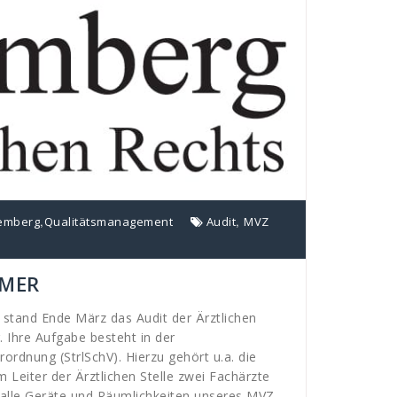
,
,
emberg
Qualitätsmanagement
Audit
MVZ
MMER
stand Ende März das Audit der Ärztlichen
 Ihre Aufgabe besteht in der
rdnung (StrlSchV). Hierzu gehört u.a. die
Leiter der Ärztlichen Stelle zwei Fachärzte
n alle Geräte und Räumlichkeiten unseres MVZ