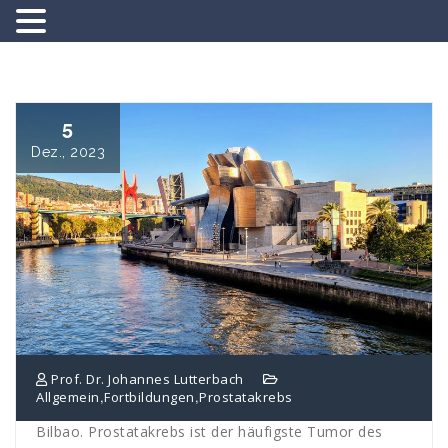
Springe
zum
Inhalt
5
Dez., 2023
Prof. Dr. Johannes Lutterbach
,
,
Allgemein
Fortbildungen
Prostatakrebs
Bilbao. Prostatakrebs ist der häufigste Tumor des